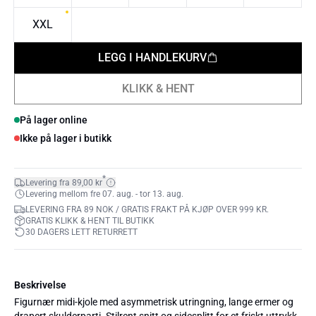
XXL
LEGG I HANDLEKURV
KLIKK & HENT
På lager online
Ikke på lager i butikk
*
Levering fra 89,00 kr
Levering mellom fre 07. aug. - tor 13. aug.
LEVERING FRA 89 NOK / GRATIS FRAKT PÅ KJØP OVER 999 KR.
GRATIS KLIKK & HENT TIL BUTIKK
30 DAGERS LETT RETURRETT
Beskrivelse
Figurnær midi-kjole med asymmetrisk utringning, lange ermer og