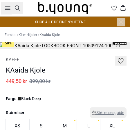
Søk
Han
SHOP ALLE DE FINE NYHETENE
Forside
Klær
Kjoler
KAaida Kjole
50%
KAFFE
KAaida Kjole
449,50 kr
899,00 kr
Farge:
Black Deep
Størrelser
Størrelsesguide
XS
S
M
L
XL