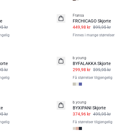
50%
Fransa
e
FRCHICAGO Skjorte
95 kr
449,98 kr
899,95 kr
engelig
Finnes i mange størrelser
50%
b.young
orte
BYFALAKKA Skjorte
95 kr
299,98 kr
599,95 kr
engelig
Få størrelser tilgjengelig
25%
b.young
te
BYXIPANI Skjorte
95 kr
374,96 kr
499,95 kr
engelig
Få størrelser tilgjengelig
25%