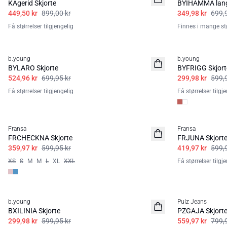
KAgerid Skjorte
BYIHAMMA lang
449,50 kr
899,00 kr
349,98 kr
699,
Få størrelser tilgjengelig
Finnes i mange stø
25%
50%
b.young
b.young
BYLARO Skjorte
BYFRIGG Skjort
524,96 kr
699,95 kr
299,98 kr
599,
Få størrelser tilgjengelig
Få størrelser tilgj
40%
30%
Fransa
Fransa
FRCHECKNA Skjorte
FRJUNA Skjort
359,97 kr
599,95 kr
419,97 kr
599,
XS
S
M
M
L
XL
XXL
Få størrelser tilgj
50%
30%
b.young
Pulz Jeans
BXILINIA Skjorte
PZGAJA Skjort
299,98 kr
599,95 kr
559,97 kr
799,