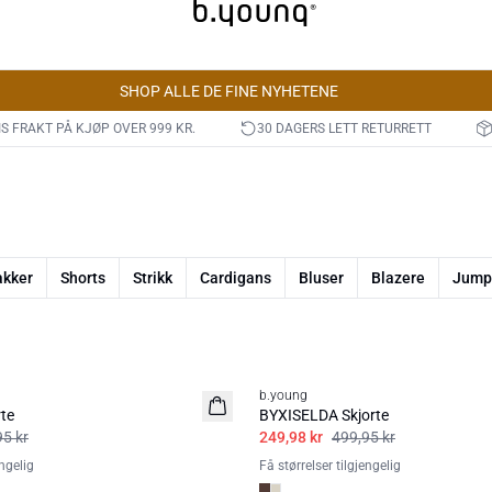
SHOP ALLE DE FINE NYHETENE
IS FRAKT PÅ KJØP OVER 999 KR.
30 DAGERS LETT RETURRETT
akker
Shorts
Strikk
Cardigans
Bluser
Blazere
Jump
50%
b.young
te
BYXISELDA Skjorte
95 kr
249,98 kr
499,95 kr
engelig
Få størrelser tilgjengelig