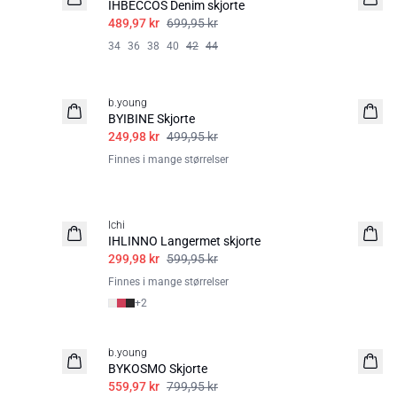
IHBECCOS Denim skjorte
489,97 kr
699,95 kr
34
36
38
40
42
44
50%
b.young
BYIBINE Skjorte
249,98 kr
499,95 kr
Finnes i mange størrelser
50%
Ichi
IHLINNO Langermet skjorte
299,98 kr
599,95 kr
Finnes i mange størrelser
+
2
30%
b.young
BYKOSMO Skjorte
559,97 kr
799,95 kr