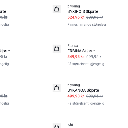
b.young
rte
BYXIPOIS Skjorte
95 kr
524,96 kr
699,95 kr
engelig
Finnes i mange størrelser
50%
Fransa
jorte
FRBINA Skjorte
95 kr
349,98 kr
699,95 kr
engelig
Få størrelser tilgjengelig
50%
b.young
BYKANOA Skjorte
95 kr
499,98 kr
999,95 kr
engelig
Få størrelser tilgjengelig
Ichi