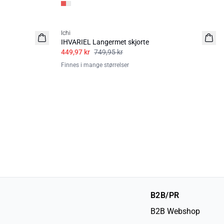
40%
Ichi
IHVARIEL Langermet skjorte
449,97 kr
749,95 kr
Finnes i mange størrelser
B2B/PR
B2B Webshop