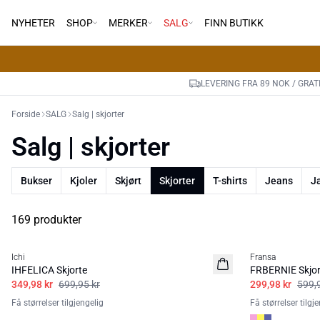
NYHETER
SHOP
MERKER
SALG
FINN BUTIKK
LEVERING FRA 89 NOK / GRAT
Forside
SALG
Salg | skjorter
Salg | skjorter
Bukser
Kjoler
Skjørt
Skjorter
T-shirts
Jeans
J
169 produkter
50%
50%
Ichi
Fransa
IHFELICA Skjorte
FRBERNIE Skjor
349,98 kr
699,95 kr
299,98 kr
599,
Få størrelser tilgjengelig
Få størrelser tilgj