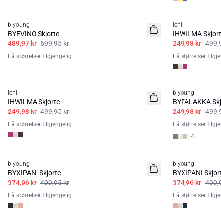
30%
50%
b.young
Ichi
BYEVINO Skjorte
IHWILMA Skjort
489,97 kr
699,95 kr
249,98 kr
499,
Få størrelser tilgjengelig
Få størrelser tilgj
50%
50%
Ichi
b.young
IHWILMA Skjorte
BYFALAKKA Skj
249,98 kr
499,95 kr
249,98 kr
499,
Få størrelser tilgjengelig
Få størrelser tilgj
+
4
25%
25%
b.young
b.young
BYXIPANI Skjorte
BYXIPANI Skjor
374,96 kr
499,95 kr
374,96 kr
499,
Få størrelser tilgjengelig
Få størrelser tilgj
25%
50%