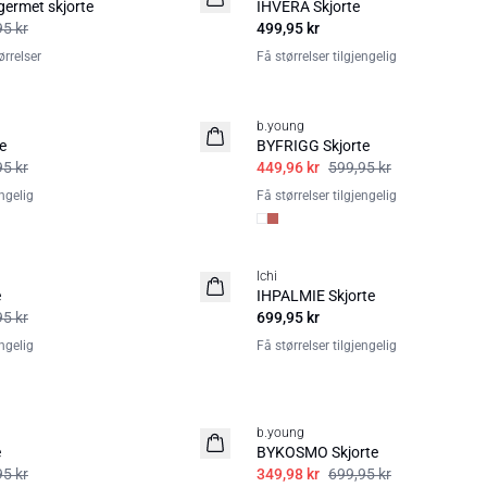
ermet skjorte
IHVERA Skjorte
95 kr
499,95 kr
rrelser
Få størrelser tilgjengelig
25%
b.young
e
BYFRIGG Skjorte
95 kr
449,96 kr
599,95 kr
engelig
Få størrelser tilgjengelig
Ichi
e
IHPALMIE Skjorte
95 kr
699,95 kr
engelig
Få størrelser tilgjengelig
50%
b.young
e
BYKOSMO Skjorte
95 kr
349,98 kr
699,95 kr