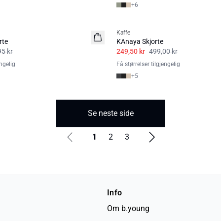
+
6
50%
Kaffe
rte
KAnaya Skjorte
95 kr
249,50 kr
499,00 kr
engelig
Få størrelser tilgjengelig
+
5
Se neste side
1
2
3
Info
Om b.young