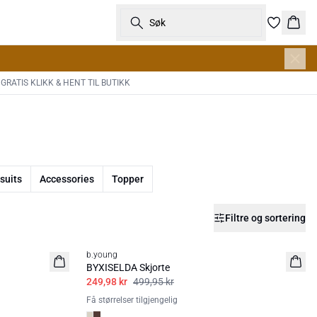
Søk
Hand
GRATIS KLIKK & HENT TIL BUTIKK
suits
Accessories
Topper
Filtre og sortering
50%
b.young
BYXISELDA Skjorte
249,98 kr
499,95 kr
Få størrelser tilgjengelig