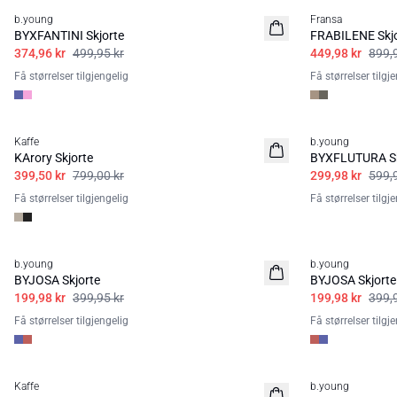
b.young
Fransa
BYXFANTINI Skjorte
FRABILENE Skjo
374,96 kr
499,95 kr
449,98 kr
899,
Få størrelser tilgjengelig
Få størrelser tilgj
50%
50%
Kaffe
b.young
KArory Skjorte
BYXFLUTURA Sk
399,50 kr
799,00 kr
299,98 kr
599,
Få størrelser tilgjengelig
Få størrelser tilgj
50%
50%
b.young
b.young
BYJOSA Skjorte
BYJOSA Skjorte
199,98 kr
399,95 kr
199,98 kr
399,
Få størrelser tilgjengelig
Få størrelser tilgj
50%
50%
Kaffe
b.young