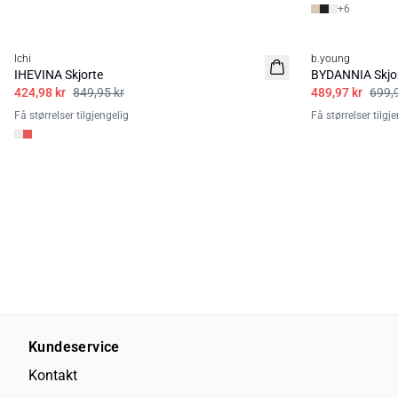
+
6
50%
30%
Ichi
b.young
IHEVINA Skjorte
BYDANNIA Skjo
424,98 kr
849,95 kr
489,97 kr
699,
Få størrelser tilgjengelig
Få størrelser tilgj
Kundeservice
Kontakt