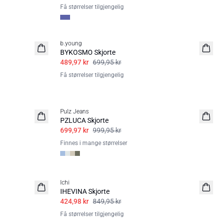
Få størrelser tilgjengelig
30%
b.young
BYKOSMO Skjorte
489,97 kr
699,95 kr
Få størrelser tilgjengelig
30%
Pulz Jeans
PZLUCA Skjorte
699,97 kr
999,95 kr
Finnes i mange størrelser
50%
Ichi
IHEVINA Skjorte
424,98 kr
849,95 kr
Få størrelser tilgjengelig