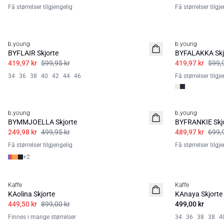
Få størrelser tilgjengelig
Få størrelser tilgj
30%
30%
b.young
b.young
BYFLAIR Skjorte
BYFALAKKA Skj
419,97 kr
599,95 kr
419,97 kr
599,
34
36
38
40
42
44
46
Få størrelser tilgj
50%
30%
b.young
b.young
BYMMJOELLA Skjorte
BYFRANKIE Skj
249,98 kr
499,95 kr
489,97 kr
699,
Få størrelser tilgjengelig
Få størrelser tilgj
+
2
50%
Kaffe
Kaffe
KAolina Skjorte
KAnaya Skjorte
449,50 kr
899,00 kr
499,00 kr
Finnes i mange størrelser
34
36
38
38
4