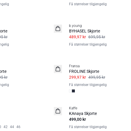
engelig
Få størrelser tilgjengelig
30%
b.young
orte
BYHASEL Skjorte
95 kr
489,97 kr
699,95 kr
engelig
Få størrelser tilgjengelig
40%
Fransa
orte
FROLINE Skjorte
95 kr
299,97 kr
499,95 kr
engelig
Få størrelser tilgjengelig
Kaffe
KAnaya Skjorte
499,00 kr
0
42
44
46
Få størrelser tilgjengelig