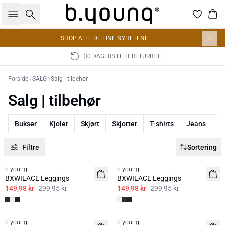
Søk
Han
SHOP ALLE DE FINE NYHETENE
30 DAGERS LETT RETURRETT
Forside
SALG
Salg | tilbehør
Salg | tilbehør
Bukser
Kjoler
Skjørt
Skjorter
T-shirts
Jeans
J
Filtre
Sortering
50%
50%
b.young
b.young
BXWILACE Leggings
BXWILACE Leggings
149,98 kr
299,95 kr
149,98 kr
299,95 kr
50%
50%
b.young
b.young