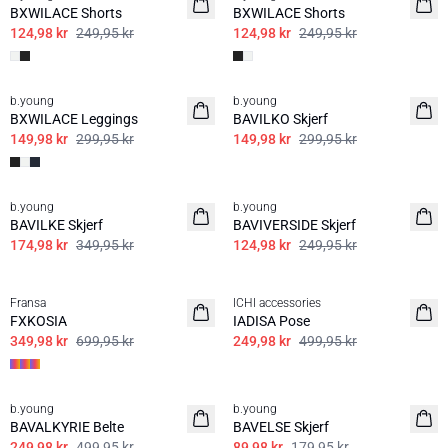
BXWILACE Shorts
BXWILACE Shorts
124,98 kr
249,95 kr
124,98 kr
249,95 kr
50%
50%
b.young
b.young
BXWILACE Leggings
BAVILKO Skjerf
149,98 kr
299,95 kr
149,98 kr
299,95 kr
50%
50%
b.young
b.young
BAVILKE Skjerf
BAVIVERSIDE Skjerf
174,98 kr
349,95 kr
124,98 kr
249,95 kr
50%
50%
Fransa
ICHI accessories
FXKOSIA
IADISA Pose
349,98 kr
699,95 kr
249,98 kr
499,95 kr
50%
50%
b.young
b.young
BAVALKYRIE Belte
BAVELSE Skjerf
249,98 kr
499,95 kr
89,98 kr
179,95 kr