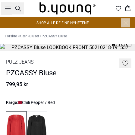
Søk
Han
SHOP ALLE DE FINE NYHETENE
Forside
Klær
Bluser
PZCASSY Bluse
PULZ JEANS
PZCASSY Bluse
799,95 kr
Farge:
Chili Pepper / Red