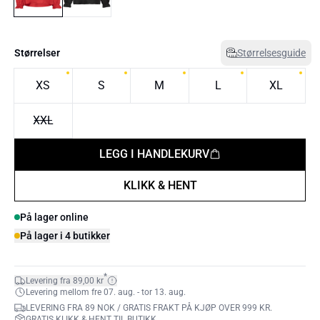
Størrelser
Størrelsesguide
XS
S
M
L
XL
XXL
LEGG I HANDLEKURV
KLIKK & HENT
På lager online
På lager i 4 butikker
*
Levering fra 89,00 kr
Levering mellom fre 07. aug. - tor 13. aug.
LEVERING FRA 89 NOK / GRATIS FRAKT PÅ KJØP OVER 999 KR.
GRATIS KLIKK & HENT TIL BUTIKK