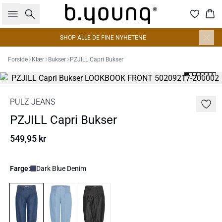
Søk
Han
SHOP ALLE DE FINE NYHETENE
Forside
Klær
Bukser
PZJILL Capri Bukser
PULZ JEANS
PZJILL Capri Bukser
549,95 kr
Farge:
Dark Blue Denim