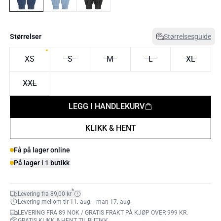
Størrelser
Størrelsesguide
XS
S
M
L
XL
XXL
LEGG I HANDLEKURV
KLIKK & HENT
Få på lager online
På lager i 1 butikk
*
Levering fra 89,00 kr
Levering mellom tir 11. aug. - man 17. aug.
LEVERING FRA 89 NOK / GRATIS FRAKT PÅ KJØP OVER 999 KR.
GRATIS KLIKK & HENT TIL BUTIKK