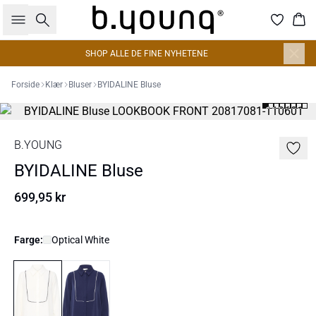
Søk
Han
SHOP ALLE DE FINE NYHETENE
Forside
Klær
Bluser
BYIDALINE Bluse
B.YOUNG
BYIDALINE Bluse
699,95 kr
Farge:
Optical White