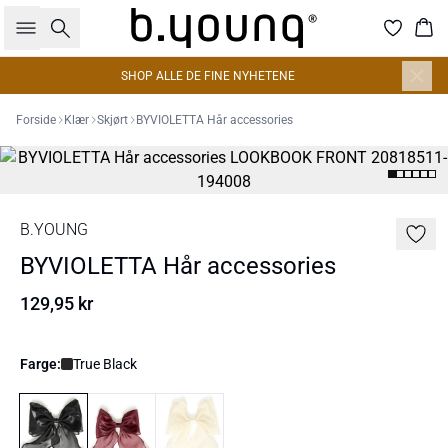
Søk
Han
SHOP ALLE DE FINE NYHETENE
Forside
Klær
Skjørt
BYVIOLETTA Hår accessories
B.YOUNG
BYVIOLETTA Hår accessories
129,95 kr
Farge:
True Black