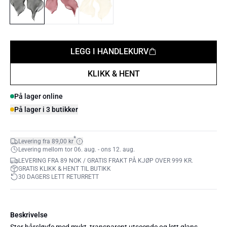
LEGG I HANDLEKURV
KLIKK & HENT
På lager online
På lager i 3 butikker
*
Levering fra 89,00 kr
Levering mellom tor 06. aug. - ons 12. aug.
LEVERING FRA 89 NOK / GRATIS FRAKT PÅ KJØP OVER 999 KR.
GRATIS KLIKK & HENT TIL BUTIKK
30 DAGERS LETT RETURRETT
Beskrivelse
Stor hårsløyfe med mykt, transparent utseende og lett glans.