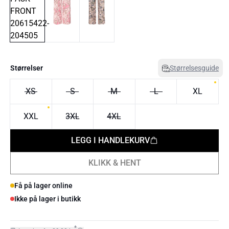
Størrelser
Størrelsesguide
XS
S
M
L
XL
XXL
3XL
4XL
LEGG I HANDLEKURV
KLIKK & HENT
Få på lager online
Ikke på lager i butikk
*