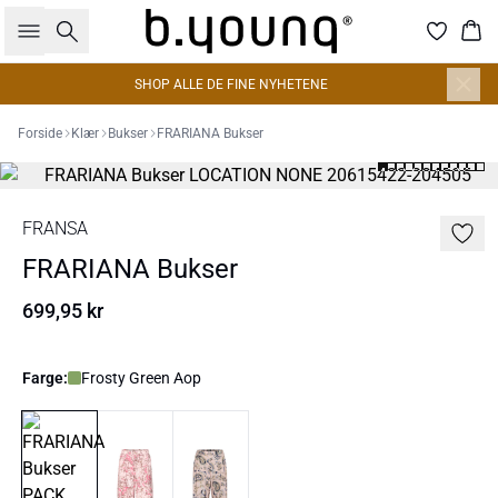
Søk
Han
SHOP ALLE DE FINE NYHETENE
Forside
Klær
Bukser
FRARIANA Bukser
FRANSA
FRARIANA Bukser
699,95 kr
Farge:
Frosty Green Aop