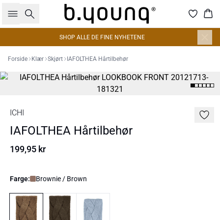
Søk
Han
SHOP ALLE DE FINE NYHETENE
Forside
Klær
Skjørt
IAFOLTHEA Hårtilbehør
ICHI
IAFOLTHEA Hårtilbehør
199,95 kr
Farge:
Brownie / Brown