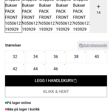
14
Størrelser
Størrelsesguide
32
34
36
38
40
42
44
46
LEGG I HANDLEKURV
KLIKK & HENT
På lager online
Ikke på lager i butikk