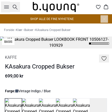
Søk
Han
SHOP ALLE DE FINE NYHETENE
Forside
Klær
Bukser
KAsakura Cropped Bukser
BASIS
KAFFE
KAsakura Cropped Bukser
699,00 kr
Farge:
Vintage Indigo / Blue