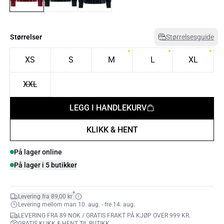
Størrelser
Størrelsesguide
XS
S
M
L
XL
XXL
LEGG I HANDLEKURV
KLIKK & HENT
På lager online
På lager i 5 butikker
*
Levering fra 89,00 kr
Levering mellom man 10. aug. - fre 14. aug.
LEVERING FRA 89 NOK / GRATIS FRAKT PÅ KJØP OVER 999 KR.
GRATIS KLIKK & HENT TIL BUTIKK